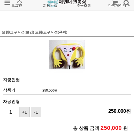
로그인
회원가입
주문조회
마이페이지
모형/교구
>
성(보건) 모형/교구
>
성(폭력)
자궁인형
상품가
250,000
원
자궁인형
250,000
원
+1
-1
250,000
총 상품 금액
원