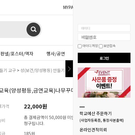
MYPAGE
BOARD
아이디
비밀번호
아이디 저장
보안접속
판넬/포스터/액자
행사/공연
이젤샵
로그인
들기 교구
>
성(보건/양성평등) 만들기 교구
> 성교육(양성평등,금연교육)나무
교육(양성평등,금연교육)나무꾸미기(학급용)
22,000원
매가격
학교예산 주문하기
총 결제금액이 50,000원 미만시 배송비 3,000원이
송비
(사업자등록증, 통장사본출력)
청구됩니다.
온라인견적의뢰
립금
185원