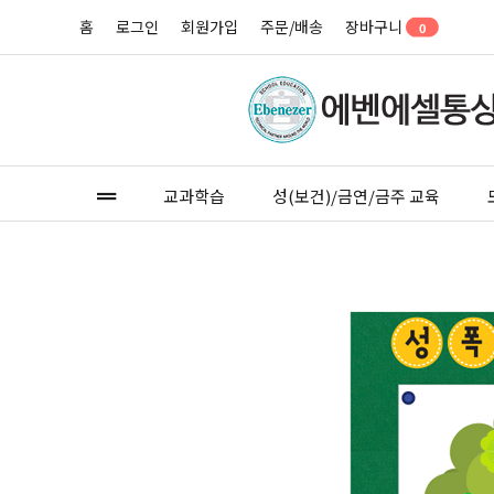
홈
로그인
회원가입
주문/배송
장바구니
0
교과학습
성(보건)/금연/금주 교육