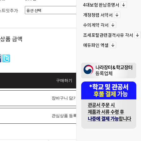
4대보험 완납증명서
스트잇추가
개정청렴 서약서
선택완료
수의계약 각서
조세포탈관련결격사유 각서
 상품 금액
0
원
에듀파인 엑셀
구매하기
장바구니 담기
관심상품 등록