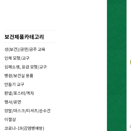
보건제품카테고리
성(보건)/금연/금주 교육
인체 모형/교구
심폐소생, 응급 모형/교구
병원/보건실 용품
만들기 교구
판넬/포스터/액자
행사/공연
양말/마스크/티셔츠/손수건
이젤샵
코로나-19(감염병예방)