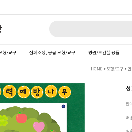
모형/교구
심폐소생, 응급 모형/교구
병원/보건실 용품
HOME
>
모형/교구
>
만
성
판
배
적