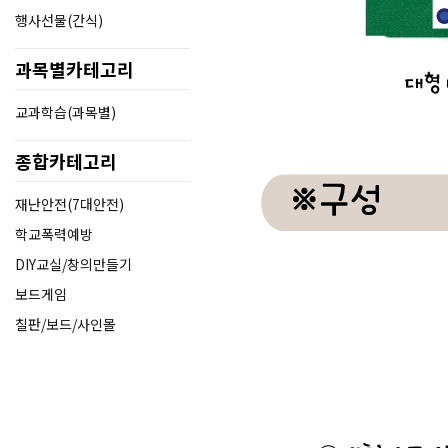
행사선물(간식)
과목별카테고리
교과학습(과목별)
종합카테고리
재난안전(7대안전)
학교폭력예방
DIY교실/창의만들기
보드게임
칠판/보드/사인몰