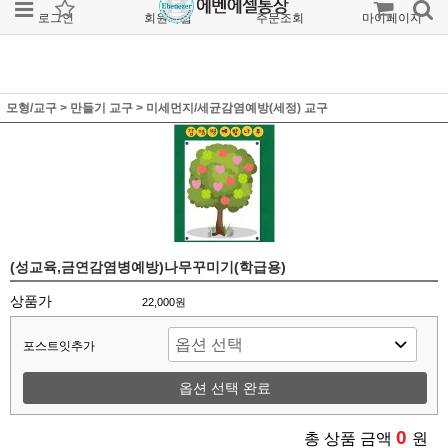
로그인
회원가입
주문조회
마이페이지
모형/교구
>
만들기 교구
>
미세먼지/세균감염예방(세정) 교구
(성교육,금연감염병예방)나무꾸미기(학급용)
상품가
22,000원
포스트잇추가
옵션 선택 완료
0
총 상품 금액
원