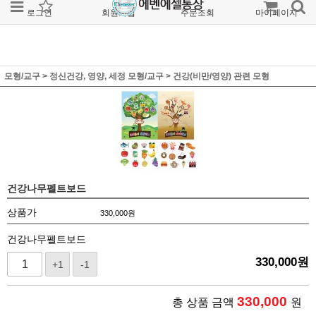
로그인
회원가입
주문조회
마이페이지
모형/교구
>
정신건강, 영양, 세정 모형/교구
>
건강(비만/영양) 관련 모형
건강나무펠트보드
상품가
330,000
원
건강나무펠트보드
330,000
원
+1
-1
330,000
총 상품 금액
원