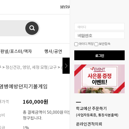
MYPAGE
BOARD
아이디
비밀번호
아이디 저장
보안접속
판넬/포스터/액자
행사/공연
이젤샵
로그인
구
>
정신건강, 영양, 세정 모형/교구
>
손씻기(세정)/세균검사 교구
> 감염병예
염병예방던지기볼게임
160,000
원
매가격
학교예산 주문하기
총 결제금액이 50,000원 미만시 배송비 3,000원이
송비
(사업자등록증, 통장사본출력)
청구됩니다.
온라인견적의뢰
립금
1%