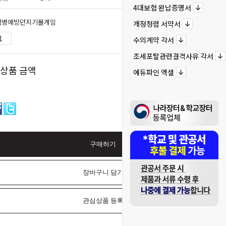
4대보험 완납증명서
염병예방던지기볼게임
개정청렴 서약서
160,000
원
수의계약 각서
조세포탈관련결격사유 각서
 상품 금액
160,000
원
에듀파인 엑셀
구매하기
장바구니 담기
관심상품 등록