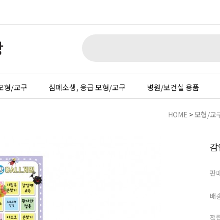
모형/교구
심폐소생, 응급 모형/교구
병원/보건실 용품
HOME
>
모형/교
감
판
배
적