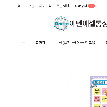
홈
로그인
회원가입
주문/배송
장바구니
0
교과학습
성(보건)/금연/금주 교육