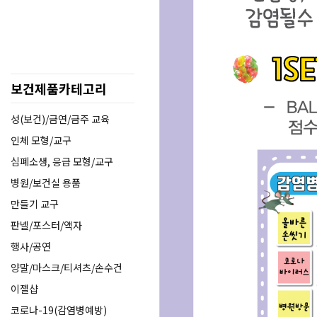
보건제품카테고리
성(보건)/금연/금주 교육
인체 모형/교구
심폐소생, 응급 모형/교구
병원/보건실 용품
만들기 교구
판넬/포스터/액자
행사/공연
양말/마스크/티셔츠/손수건
이젤샵
코로나-19(감염병예방)