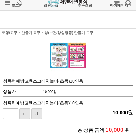
로그인
회원가입
주문조회
마이페이지
모형/교구
>
만들기 교구
>
성(보건/양성평등) 만들기 교구
성폭력예방교육스크래치놀이(초등)10인용
상품가
10,000
원
성폭력예방교육스크래치놀이(초등)10인용
10,000
원
+1
-1
10,000
총 상품 금액
원