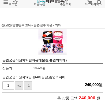
로그인
회원가입
주문조회
마이페이지
성(보건)/금연/금주 교육
>
금연/금주/약물
>
기타
금연궁금이상자?(담배유해물질,흡연의피해)
상품가
240,000
원
금연궁금이상자?(담배유해물질,흡연의피해)
240,000
원
+1
-1
240,000
총 상품 금액
원