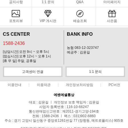
공지사항
1:1 문의
Q&A
마이페이지
포토리뷰
VIP 게시판
배송조회
사은품
CS CENTER
BANK INFO
1588-2436
농협 083-12-323747
[상담시간] 오전 9시 ~ 오후 5시
예금주 : 김윤길
[점심시간] 오후 12시 ~ 오후 1시
[휴 무 일] 주말, 공휴일
고객센터 연결
1:1 문의
이용안내
이용약관
개인정보처리방침
PC버전
에벤에셀통상
대표 : 김윤길 ㅣ 개인정보 보호 책임자 : 김윤길
사업자 등록번호 : 116-10-66247
통신판매업신고번호 : 제2011-경기고양-194호
전화 : 1588-2436 ㅣ 팩스 : 031)902-6860
주소 : 경기 고양시 일산동구 중앙로1261번길 77 (장항동, 메트로폴리스) 905호