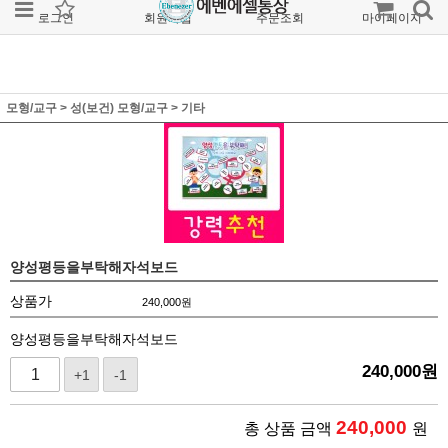
로그인
회원가입
주문조회
마이페이지
모형/교구
>
성(보건) 모형/교구
>
기타
양성평등을부탁해자석보드
상품가
240,000
원
양성평등을부탁해자석보드
240,000
원
+1
-1
240,000
총 상품 금액
원