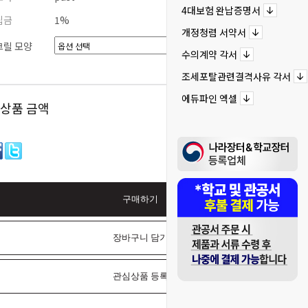
4대보험 완납증명서
립금
1%
개정청렴 서약서
크릴 모양
수의계약 각서
선택완료
조세포탈관련결격사유 각서
에듀파인 엑셀
 상품 금액
0
원
구매하기
장바구니 담기
관심상품 등록