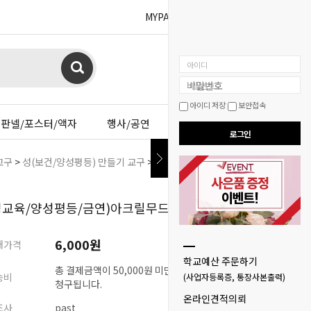
MYPAGE
BOARD
아이디
비밀번호
아이디 저장
보안접속
판넬/포스터/액자
행사/공연
이젤샵
로그인
교구
>
성(보건/양성평등) 만들기 교구
> (성교육/양성평등/금연)아크릴무드등+
성교육/양성평등/금연)아크릴무드등+펜세트(2인용)
6,000원
매가격
학교예산 주문하기
총 결제금액이 50,000원 미만시 배송비 3,000원이
송비
(사업자등록증, 통장사본출력)
청구됩니다.
온라인견적의뢰
조사
past