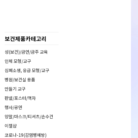
보건제품카테고리
성(보건)/금연/금주 교육
인체 모형/교구
심폐소생, 응급 모형/교구
병원/보건실 용품
만들기 교구
판넬/포스터/액자
행사/공연
양말/마스크/티셔츠/손수건
이젤샵
코로나-19(감염병예방)