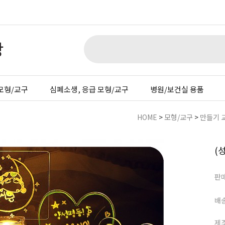
모형/교구
심폐소생, 응급 모형/교구
병원/보건실 용품
HOME
>
모형/교구
>
만들기 
(
판
배
제