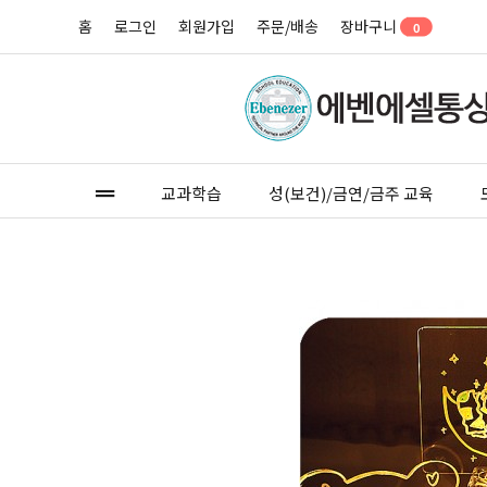
홈
로그인
회원가입
주문/배송
장바구니
0
교과학습
성(보건)/금연/금주 교육