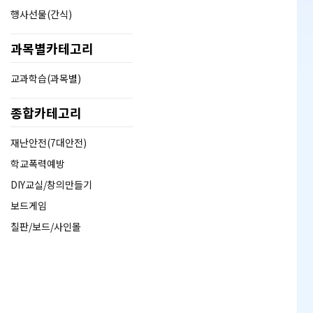
행사선물(간식)
과목별카테고리
교과학습(과목별)
종합카테고리
재난안전(7대안전)
학교폭력예방
DIY교실/창의만들기
보드게임
칠판/보드/사인몰