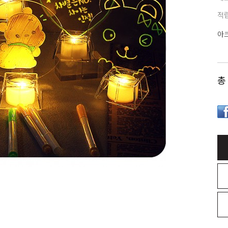
적
아
총