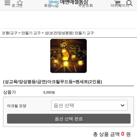
로그인
회원가입
주문조회
마이페이지
모형/교구
>
만들기 교구
>
성(보건/양성평등) 만들기 교구
(성교육/양성평등/금연)아크릴무드등+펜세트(2인용)
상품가
6,000원
아크릴 모양
옵션 선택 완료
0
총 상품 금액
원