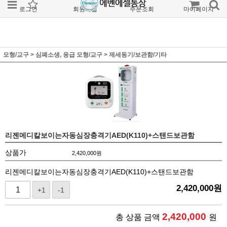
로그인
회원가입
주문조회
마이페이지
모형/교구
>
심폐소생, 응급 모형/교구
>
제세동기/보관함/기타
리젠메디칼보이는자동심장충격기AED(K110)+스탠드보관함
상품가
2,420,000
원
리젠메디칼보이는자동심장충격기AED(K110)+스탠드보관함
2,420,000
원
+1
-1
2,420,000
총 상품 금액
원