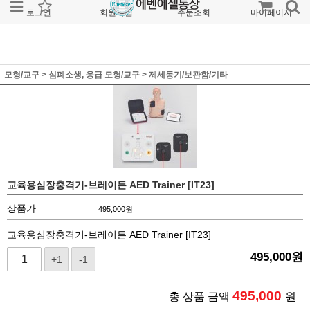
로그인
회원가입
주문조회
마이페이지
모형/교구
>
심폐소생, 응급 모형/교구
>
제세동기/보관함/기타
교육용심장충격기-브레이든 AED Trainer [IT23]
상품가
495,000
원
교육용심장충격기-브레이든 AED Trainer [IT23]
495,000
원
+1
-1
495,000
총 상품 금액
원