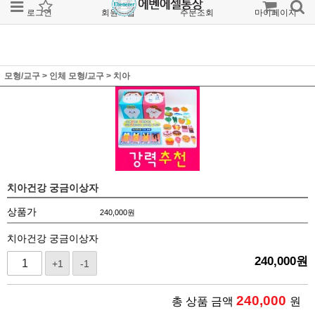
로그인
회원가입
주문조회
마이페이지
모형/교구
>
인체 모형/교구
>
치아
치아건강 궁금이상자
상품가
240,000
원
치아건강 궁금이상자
240,000
원
+1
-1
240,000
총 상품 금액
원