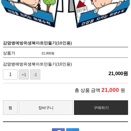
감염병예방위생북아트만들기(10인용)
상품가
21,000
원
감염병예방위생북아트만들기(10인용)
21,000
원
+1
-1
21,000
총 상품 금액
원
찜
장바구니
구매하기