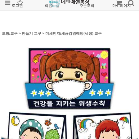
로그인
회원가입
주문조회
마이페이지
모형/교구
>
만들기 교구
>
미세먼지/세균감염예방(세정) 교구