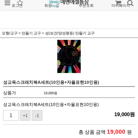
로그인
회원가입
주문조회
마이페이지
모형/교구
>
만들기 교구
>
성(보건/양성평등) 만들기 교구
성교육스크래치북A세트(10인용+자율표현10인용)
상품가
19,000
원
성교육스크래치북A세트(10인용+자율표현10인용)
19,000
원
+1
-1
19,000
총 상품 금액
원