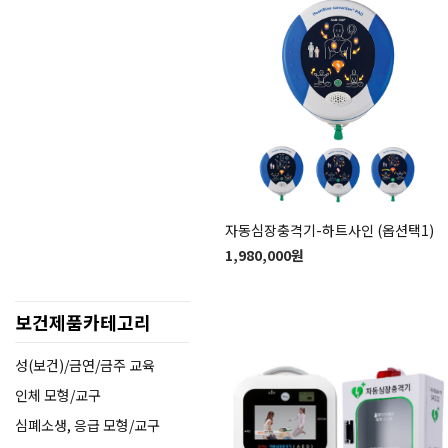
자동심장충격기-하트사인 (옵션택1)
1,980,000원
보건제품카테고리
성(보건)/금연/금주 교육
인체 모형/교구
심폐소생, 응급 모형/교구