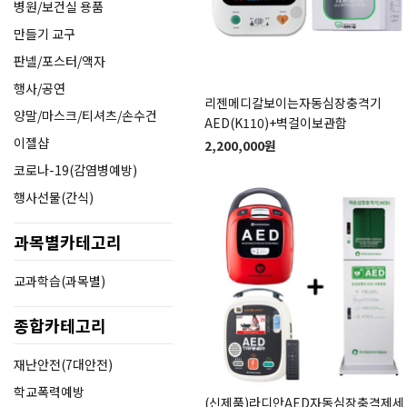
병원/보건실 용품
만들기 교구
판넬/포스터/액자
행사/공연
리젠메디칼보이는자동심장충격기
양말/마스크/티셔츠/손수건
AED(K110)+벽걸이보관함
이젤샵
2,200,000원
코로나-19(감염병예방)
행사선물(간식)
과목별카테고리
교과학습(과목별)
종합카테고리
재난안전(7대안전)
학교폭력예방
(신제품)라디안AED자동심장충격제세