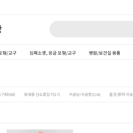
모형/교구
심폐소생, 응급 모형/교구
병원/보건실 용품
기타(68)
휴대용 산소흡입기(17)
구급낭/구급함(116)
들것/환자 이송