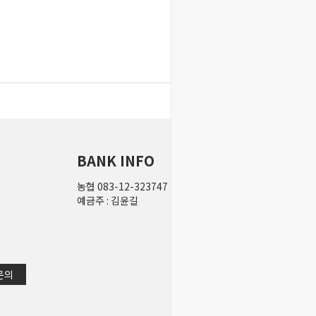
BANK INFO
농협 083-12-323747
즐겨찾기
상품문의
상
예금주 : 김윤길
견적서
장바구니
배
 문의