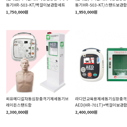
동기HR-503-KT/벽걸이보관함세트
동기HR-503-KT/스탠드보관
1,750,000원
1,950,000원
씨유메디칼자동심장충격기제세동기브
라디안교육용제세동기심장충격
레이든스탠드함
AED(HR-701T)+벽걸이보관
2,300,000원
2,400,000원