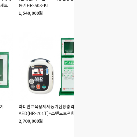
함세트
동기HR-503-KT
드보관함누르고L320풀
1,540,000원
2,500,000원
기
라디안교육용제세동기심장충격기
라디안교육용제세동기심
함
AED(HR-701T)+스탠드보관함
AED(HR-701T)
2,700,000원
550,000원