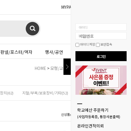
MYPAGE
BOARD
아이디
비밀번호
아이디 저장
보안접속
판넬/포스터/액자
행사/공연
이젤샵
로그인
HOME
>
모형/교구
>
심폐소생, 응급 모형/교구
>
제세동
장치(62)
지혈/부목/보호장비/기타(52)
학교예산 주문하기
신상품순
인기상품순
낮은가격순
높은가
(사업자등록증, 통장사본출력)
온라인견적의뢰