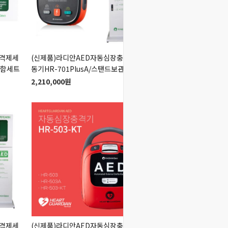
충격제세
(신제품)라디안AED자동심장충격제세
(신제품)라디안AED자
관함세트
동기HR-701PlusA/스탠드보관함세트
동기HR-701PlusA
2,210,000원
1,849,000원
충격제세
(신제품)라디안AED자동심장충격제세
학교구급응급처치자동심