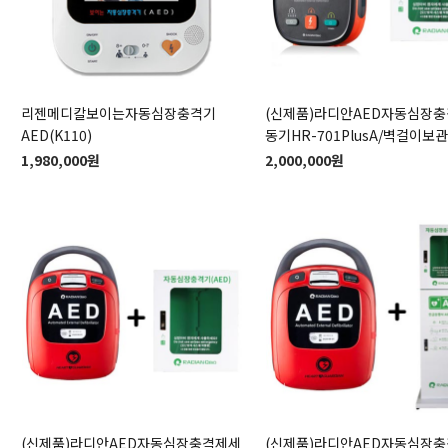
리젠메디칼보이는자동심장충격기
(신제품)라디안AED자동심장
AED(K110)
동기HR-701PlusA/벽걸이보
1,980,000원
2,000,000원
(신제품)라디안AED자동심장충격제세
(신제품)라디안AED자동심장