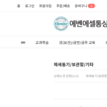
홈
로그인
회원가입
주문/배송
장바구니
0
교과학습
성(보건)/금연/금주 교육
제세동기/보관함/기타
심폐소생 모형(113)
제세동기/보관함/