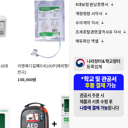
4대보험 완납증명서
개정청렴 서약서
수의계약 각서
조세포탈관련결격사유 각서
에듀파인 엑셀
00B
리젠메디칼패드K100P(체외형의료용
리젠메디칼보이는자동심
전극)
AED(K110)+스탠드보
108,000원
2,420,000원