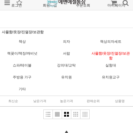
로그인
회원가입
주문조회
마이페이지
사물함/옷장/진열장/보관함
책상
의자
책상의자세트
책꽂이/책장/캐비넛
서랍
사물함/옷장/진열장/보관
함
쇼파/테이블
강의대/교탁
실험대
주방용 가구
유치원
유치원교구
기타
최신순
낮은가격
높은가격
판매순위
상품명