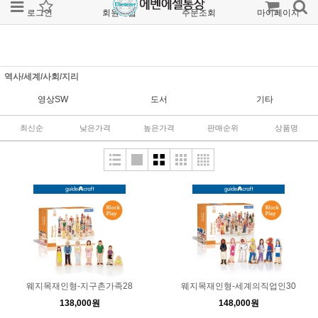
로그인
회원가입
주문조회
마이페이지
역사/세계/사회/지리
영상SW
도서
기타
최신순
낮은가격
높은가격
판매순위
상품명
웨지목재인형-지구촌가족28
웨지목재인형-세계의직업인30
138,000원
148,000원