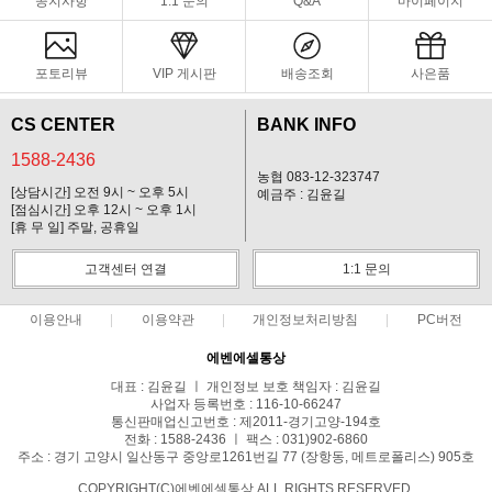
공지사항
1:1 문의
Q&A
마이페이지
포토리뷰
VIP 게시판
배송조회
사은품
CS CENTER
BANK INFO
1588-2436
농협 083-12-323747
[상담시간] 오전 9시 ~ 오후 5시
예금주 : 김윤길
[점심시간] 오후 12시 ~ 오후 1시
[휴 무 일] 주말, 공휴일
고객센터 연결
1:1 문의
이용안내
이용약관
개인정보처리방침
PC버전
에벤에셀통상
대표 : 김윤길 ㅣ 개인정보 보호 책임자 : 김윤길
사업자 등록번호 : 116-10-66247
통신판매업신고번호 : 제2011-경기고양-194호
전화 : 1588-2436 ㅣ 팩스 : 031)902-6860
주소 : 경기 고양시 일산동구 중앙로1261번길 77 (장항동, 메트로폴리스) 905호
COPYRIGHT(C)에벤에셀통상 ALL RIGHTS RESERVED.