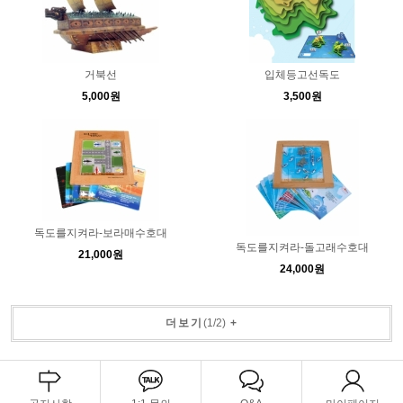
거북선
입체등고선독도
5,000원
3,500원
독도를지켜라-보라매수호대
독도를지켜라-돌고래수호대
21,000원
24,000원
더보기
(
1
/
2
)
+