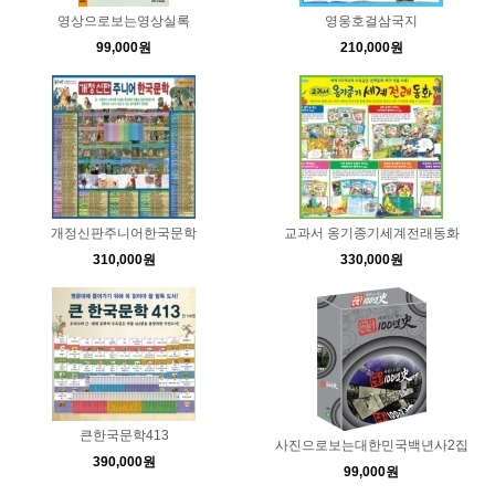
영상으로보는영상실록
영웅호걸삼국지
99,000원
210,000원
개정신판주니어한국문학
교과서 옹기종기세계전래동화
310,000원
330,000원
큰한국문학413
사진으로보는대한민국백년사2집
390,000원
99,000원