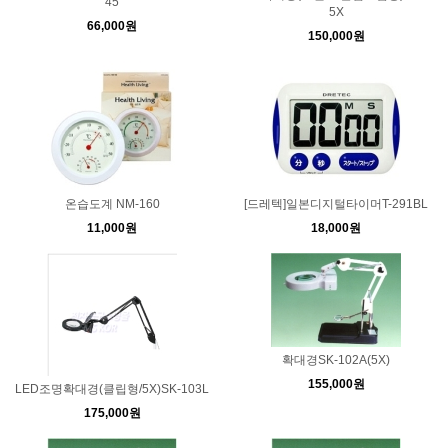
45
5X
66,000원
150,000원
온습도계 NM-160
[드레텍]일본디지털타이머T-291BL
11,000원
18,000원
확대경SK-102A(5X)
155,000원
LED조명확대경(클립형/5X)SK-103L
175,000원