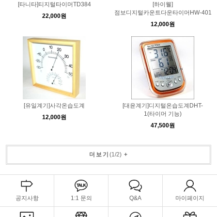
[타니타]티지털타이머TD384
[하이웰]
점보디지털카운트다운타이머HW-401
22,000원
12,000원
[유일계기]사각온습도계
[대윤계기]디지털온습도계DHT-
1(타이머 기능)
12,000원
47,500원
더보기
(
1
/
2
)
+
공지사항
1:1 문의
Q&A
마이페이지