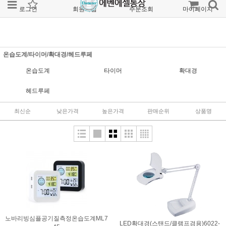
로그인
회원가입
주문조회
마이페이지
온습도계/타이머/확대경/헤드루페
온습도계
타이머
확대경
헤드루페
최신순
낮은가격
높은가격
판매순위
상품명
노바리빙심플공기질측정온습도계ML7
LED확대경(스탠드/클램프겸용)6022-