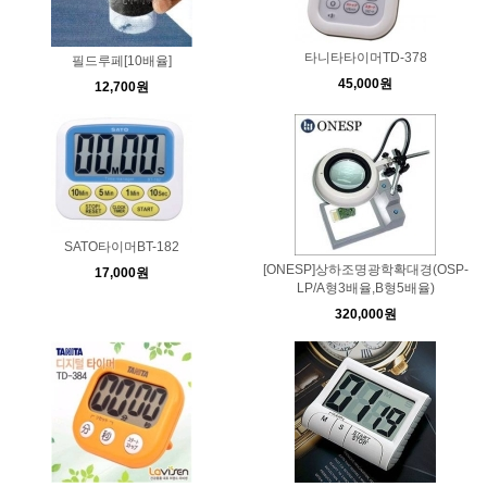
타니타타이머TD-378
필드루페[10배율]
45,000원
12,700원
SATO타이머BT-182
[ONESP]상하조명광학확대경(OSP-
17,000원
LP/A형3배율,B형5배율)
320,000원