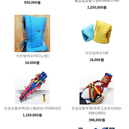
혈압실습팔모형BGMBP2364
550,000원
1,250,000원
지진방재모자B
지진방재모자C(노랑)
16,000원
16,000원
진공성형부목(전신형)(my-VSA0A10)
진공성형부목(척추고정장치)(my-
VMA1B00)
1,100,000원
396,000원