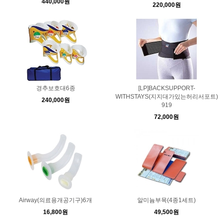
440,000원
220,000원
경추보호대6종
[LP]BACKSUPPORT-
WITHSTAYS(지지대가있는허리서포트)
240,000원
919
72,000원
Airway(의료용개공기구)6개
알미늄부목(4종1세트)
16,800원
49,500원