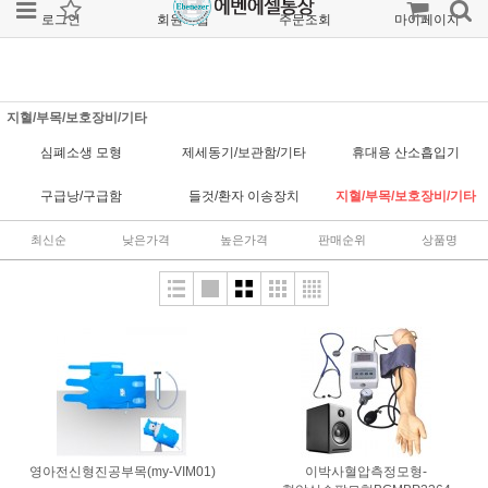
로그인
회원가입
주문조회
마이페이지
지혈/부목/보호장비/기타
심폐소생 모형
제세동기/보관함/기타
휴대용 산소흡입기
구급낭/구급함
들것/환자 이송장치
지혈/부목/보호장비/기타
최신순
낮은가격
높은가격
판매순위
상품명
영아전신형진공부목(my-VIM01)
이박사혈압측정모형-