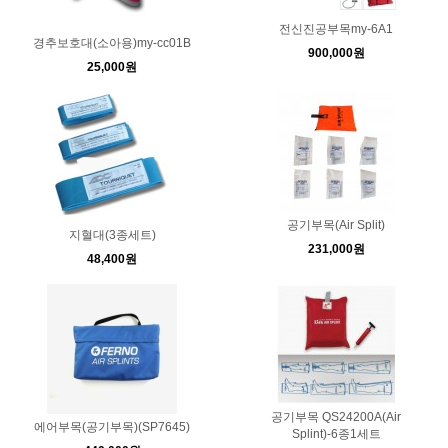
전신진공부목my-6A1
경추보호대(소아용)my-cc01B
900,000원
25,000원
공기부목(Air Split)
지혈대(3종세트)
231,000원
48,400원
공기부목 QS24200A(Air
에어부목(공기부목)(SP7645)
Splint)-6종1세트