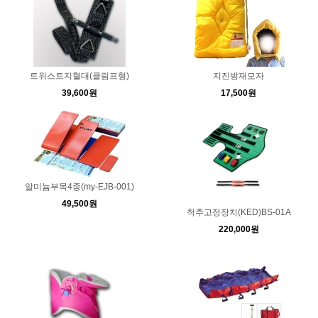
트위스트지혈대(클림프형)
지진방재모자
39,600원
17,500원
알미늄부목4종(my-EJB-001)
49,500원
척추고정장치(KED)BS-01A
220,000원