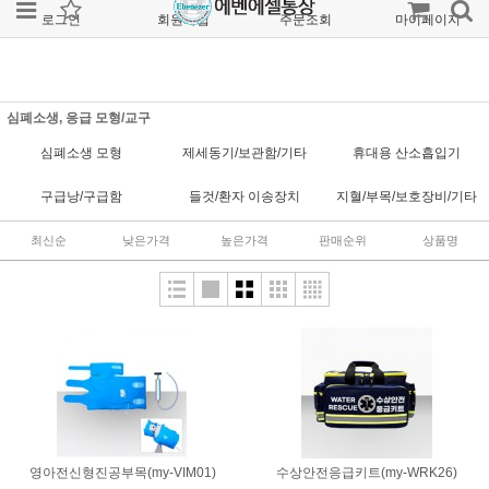
로그인
회원가입
주문조회
마이페이지
심폐소생, 응급 모형/교구
심폐소생 모형
제세동기/보관함/기타
휴대용 산소흡입기
구급낭/구급함
들것/환자 이송장치
지혈/부목/보호장비/기타
최신순
낮은가격
높은가격
판매순위
상품명
영아전신형진공부목(my-VIM01)
수상안전응급키트(my-WRK26)