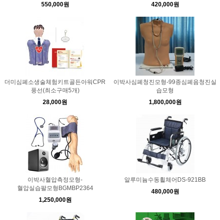
550,000원
420,000원
더미심폐소생술체험키트골든아워CPR
이박사심폐청진모형-99종심폐음청진실
풍선(최소구매5개)
습모형
28,000원
1,800,000원
이박사혈압측정모형-
알루미늄수동휠체어DS-921BB
혈압실습팔모형BGMBP2364
480,000원
1,250,000원