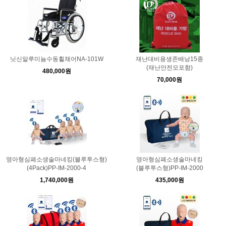
닛신알루미늄수동휠체어NA-101W
재난대비용생존배낭15종
(재난안전모포함)
480,000원
70,000원
영아형심폐소생술마네킹(블루투스형)
영아형심폐소생술마네킹
(4Pack)PP-IM-2000-4
(블루투스형)PP-IM-2000
1,740,000원
435,000원