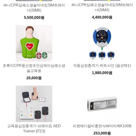
써니CPR심폐소생술마네킹SIM트레이
써니CPR심폐소생술마네킹SIM트레이
너(SIM4)
너(SIM6)
4,400,000원
5,500,000원
초록이CPR풍선창조인심박이심폐소생
자동심장충격기-하트사인 (옵션택1)
술교육용
1,980,000원
20,000원
교육용심장충격기-브레이든 AED
리젠메디칼비충전식배터리팩K100B
Trainer [IT23]
253,000원