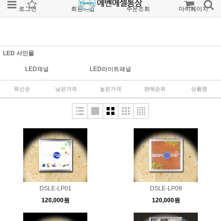
로그인
회원가입
주문조회
마이페이지
LED 사인몰
LED채널
LED라이트패널
최신순
낮은가격
높은가격
판매순위
상품명
DSLE-LP01
DSLE-LP09
120,000원
120,000원