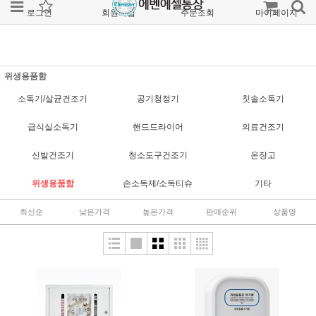
로그인
회원가입
주문조회
마이페이지
위생용품함
소독기/살균건조기
공기청정기
칫솔소독기
급식실소독기
핸드드라이어
의료건조기
신발건조기
청소도구건조기
온장고
위생용품함
손소독제/소독티슈
기타
최신순
낮은가격
높은가격
판매순위
상품명