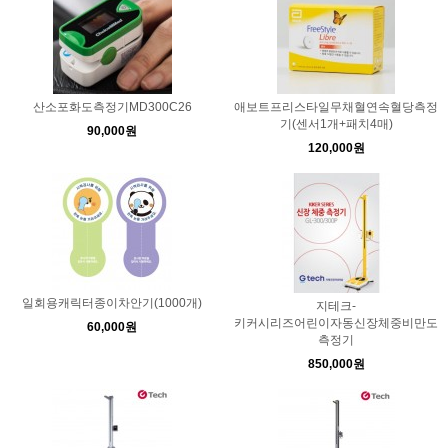
산소포화도측정기MD300C26
애보트프리스타일무채혈연속혈당측정
기(센서1개+패치4매)
90,000원
120,000원
일회용캐릭터종이차안기(1000개)
지테크-
키커시리즈어린이자동신장체중비만도
60,000원
측정기
850,000원