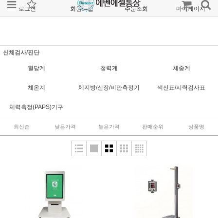
로그인
회원가입
주문조회
마이페이지
신체검사/진단
혈당계
청력계
체중계
체온계
체지방/신장/비만측정기
색신표/시력검사표
체력측정(PAPS)기구
최신순
낮은가격
높은가격
판매순위
상품명