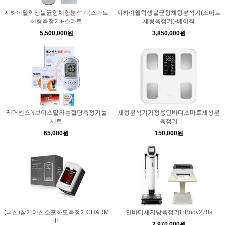
지하이웰학생불균형체형분석기(스마트
지하이웰학생불균형체형분석기(스마트
체형측정기)-스마트
체형측정기)-베이직
5,500,000원
3,850,000원
케어센스N보이스말하는혈당측정기풀
체형분석기가정용인바디스마트체성분
세트
측정기
65,000원
150,000원
(국산)참케어산소포화도측정기CHARM
인바디체지방측정기InBody270s
II
2,970,000원