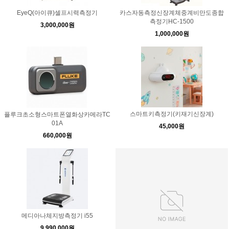
EyeQ(아이큐)셀프시력측정기
카스자동측정신장계체중계비만도종합
측정기HC-1500
3,000,000원
1,000,000원
스마트키측정기(키재기신장계)
플루크초소형스마트폰열화상카메라TC
01A
45,000원
660,000원
메디아나체지방측정기 i55
9,990,000원